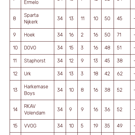
Ermelo
Sparta
8
34
13
11
10
50
45
Nijkerk
9
Hoek
34
16
2
16
50
71
10
DOVO
34
15
3
16
48
51
11
Staphorst
34
12
9
13
45
38
12
Urk
34
13
3
18
42
62
Harkemase
13
34
10
8
16
38
52
Boys
RKAV
14
34
9
9
16
36
52
Volendam
15
VVOG
34
10
5
19
35
49