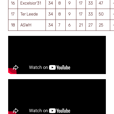
16
Excelsior’31
34
8
9
17
33
47
17
Ter Leede
34
8
9
17
33
50
18
ASWH
34
7
6
21
27
25