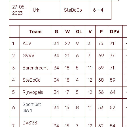
27-05-
Urk
SteDoCo
6 – 4
2023
Team
G
W
GL
V
P
DPV
1
ACV
34
22
9
3
75
71
2
GVVV
34
21
6
7
69
77
3
Barendrecht
34
18
5
11
59
71
4
SteDoCo
34
18
4
12
58
59
5
Rijnvogels
34
17
5
12
56
64
Sportlust
6
34
15
8
11
53
52
’46 1
DVS’33
7
34
15
7
12
52
54