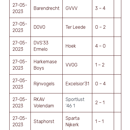
27-05-
Barendrecht
GVVV
3 – 4
2023
27-05-
DOVO
Ter Leede
0 – 2
2023
27-05-
DVS’33
Hoek
4 – 0
2023
Ermelo
27-05-
Harkemase
VVOG
1 – 2
2023
Boys
27-05-
Rijnvogels
Excelsior’31
0 – 4
2023
27-05-
RKAV
Sportlust
2 – 1
2023
Volendam
’46 1
27-05-
Sparta
Staphorst
1 – 1
2023
Nijkerk