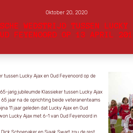
Oktober 20, 2020
SCHE WEDSTRIJD TUSSEN LUCKY 
UD FEYENOORD OP 13 APRIL 201
ker tussen Lucky Ajax en Oud Feyenoord op de
 65-jarig jubileumde Klassieker tussen Lucky Ajax
d 65 jaar na de oprichting beide veteranenteams
jna 11 jaar geleden dat Lucky Ajax en Oud
 won Lucky Ajax met 6-1 van Oud Feyenoord in
 Dick Schoenaker en Sjaak Swart zou de rest