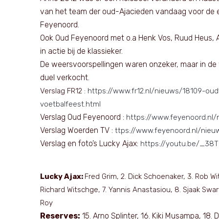
van het team der oud-Ajacieden vandaag voor de e
Feyenoord.
Ook Oud Feyenoord met o.a Henk Vos, Ruud Heus, A
in actie bij de klassieker.
De weersvoorspellingen waren onzeker, maar in de
duel verkocht.
Verslag FR12 :
https://www.fr12.nl/nieuws/18109-ou
voetbalfeest.html
Verslag Oud Feyenoord :
https://www.feyenoord.nl/
Verslag Woerden TV :
ttps://www.feyenoord.nl/nieu
Verslag en foto’s Lucky Ajax:
https://youtu.be/_38
Lucky Ajax:
Fred Grim, 2. Dick Schoenaker, 3. Rob Wit
Richard Witschge, 7. Yannis Anastasiou, 8. Sjaak Swa
Roy
Reserves:
15. Arno Splinter, 16. Kiki Musampa, 18. 