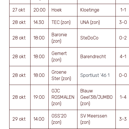
27 okt
20:00
Hoek
Kloetinge
1-1
28 okt
14:30
TEC (zon)
UNA (zon)
3-0
Baronie
28 okt
18:00
SteDoCo
0-2
(zon)
Gemert
28 okt
18:00
Barendrecht
4-1
(zon)
Groene
28 okt
18:00
Sportlust ’46 1
0-0
Ster (zon)
OJC
Blauw
28 okt
19:00
ROSMALEN
Geel’38/JUMBO
1-4
(zon)
(zon)
OSS’20
SV Meerssen
29 okt
14:00
3-3
(zon)
(zon)