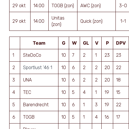
29 okt
14:00
TOGB (zon)
AWC (zon)
3-0
Unitas
29 okt
14:00
Quick (zon)
1-1
(zon)
Team
G
W
GL
V
P
DPV
1
SteDoCo
10
7
2
1
23
23
2
Sportlust ’46 1
10
6
2
2
20
22
3
UNA
10
6
2
2
20
18
4
TEC
10
5
4
1
19
15
5
Barendrecht
10
6
1
3
19
22
6
TOGB
10
5
1
4
16
17