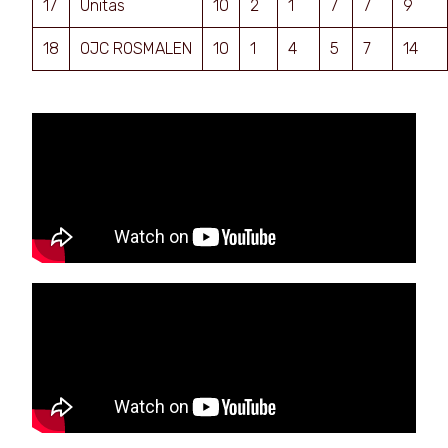
17
Unitas
10
2
1
7
7
9
18
OJC ROSMALEN
10
1
4
5
7
14