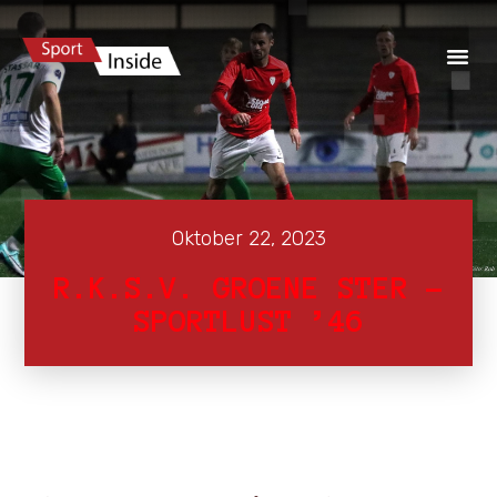
Oktober 22, 2023
R.K.S.V. GROENE STER –
SPORTLUST ’46