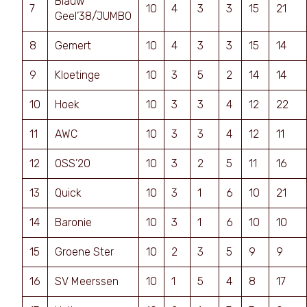
Blauw
7
10
4
3
3
15
21
Geel’38/JUMBO
8
Gemert
10
4
3
3
15
14
9
Kloetinge
10
3
5
2
14
14
10
Hoek
10
3
3
4
12
22
11
AWC
10
3
3
4
12
11
12
OSS’20
10
3
2
5
11
16
13
Quick
10
3
1
6
10
21
14
Baronie
10
3
1
6
10
10
15
Groene Ster
10
2
3
5
9
9
16
SV Meerssen
10
1
5
4
8
17