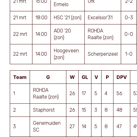
21 mrt
15:00
Urk
2-2
Ermelo
21 mrt
18:00
HSC ’21 (zon)
Excelsior’31
0-3
ADO ’20
ROHDA
22 mrt
14:00
0-0
(zon)
Raalte (zon)
Hoogeveen
22 mrt
14:00
Scherpenzeel
1-0
(zon)
Team
G
W
GL
V
P
DPV
ROHDA
1
26
17
5
4
56
5
Raalte (zon)
2
Staphorst
26
15
3
8
48
5
Genemuiden
3
27
14
5
8
47
4
SC