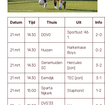
Datum
Tijd
Thuis
Uit
Info
Sportlust ’46
21 mrt
14:30
DOVO
2-0
1
Harkemase
21 mrt
14:30
Huizen
0-2
Boys
Genemuiden
Hercules
21 mrt
14:30
3-2
SC
(zon)
21 mrt
14:30
Eemdijk
TEC (zon)
3-1
Sparta
21 mrt
15:00
Staphorst
1-2
Nijkerk
DVS’33