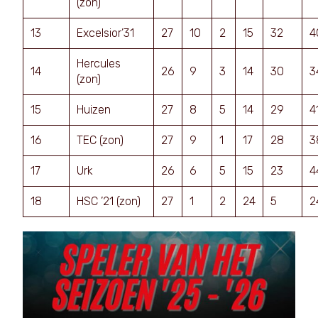
(zon)
13
Excelsior’31
27
10
2
15
32
4
Hercules
14
26
9
3
14
30
3
(zon)
15
Huizen
27
8
5
14
29
4
16
TEC (zon)
27
9
1
17
28
3
17
Urk
26
6
5
15
23
4
18
HSC ’21 (zon)
27
1
2
24
5
2