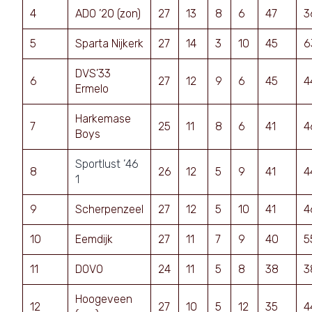
4
ADO ’20 (zon)
27
13
8
6
47
3
5
Sparta Nijkerk
27
14
3
10
45
6
DVS’33
6
27
12
9
6
45
4
Ermelo
Harkemase
7
25
11
8
6
41
4
Boys
Sportlust ’46
8
26
12
5
9
41
4
1
9
Scherpenzeel
27
12
5
10
41
4
10
Eemdijk
27
11
7
9
40
5
11
DOVO
24
11
5
8
38
3
Hoogeveen
12
27
10
5
12
35
4