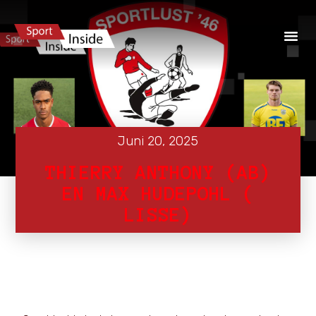
Juni 20, 2025
THIERRY ANTHONY (AB)
EN MAX HUDEPOHL (
LISSE)