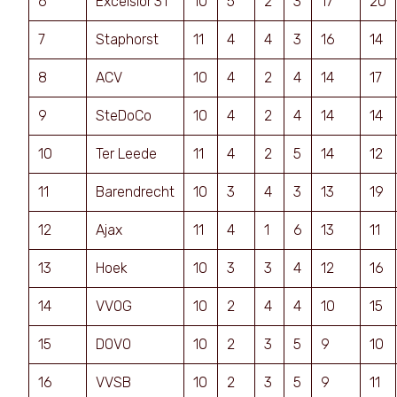
6
Excelsior’31
10
5
2
3
17
20
7
Staphorst
11
4
4
3
16
14
8
ACV
10
4
2
4
14
17
9
SteDoCo
10
4
2
4
14
14
10
Ter Leede
11
4
2
5
14
12
11
Barendrecht
10
3
4
3
13
19
12
Ajax
11
4
1
6
13
11
13
Hoek
10
3
3
4
12
16
14
VVOG
10
2
4
4
10
15
15
DOVO
10
2
3
5
9
10
16
VVSB
10
2
3
5
9
11