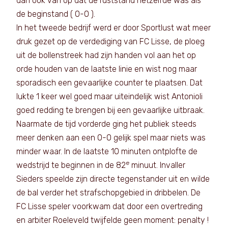
dan ook van op dat de ruststand hetzelfde was als
de beginstand ( 0-0 ).
In het tweede bedrijf werd er door Sportlust wat meer
druk gezet op de verdediging van FC Lisse, de ploeg
uit de bollenstreek had zijn handen vol aan het op
orde houden van de laatste linie en wist nog maar
sporadisch een gevaarlijke counter te plaatsen. Dat
lukte 1 keer wel goed maar uiteindelijk wist Antonioli
goed redding te brengen bij een gevaarlijke uitbraak.
Naarmate de tijd vorderde ging het publiek steeds
meer denken aan een 0-0 gelijk spel maar niets was
minder waar. In de laatste 10 minuten ontplofte de
e
wedstrijd te beginnen in de 82
minuut. Invaller
Sieders speelde zijn directe tegenstander uit en wilde
de bal verder het strafschopgebied in dribbelen. De
FC Lisse speler voorkwam dat door een overtreding
en arbiter Roeleveld twijfelde geen moment: penalty !