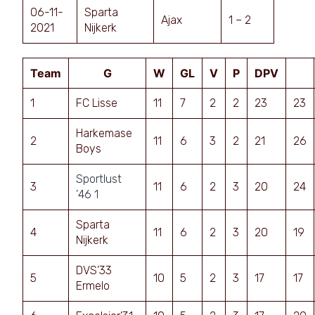
06-11-
Sparta
Ajax
1 – 2
2021
Nijkerk
Team
G
W
GL
V
P
DPV
1
FC Lisse
11
7
2
2
23
23
Harkemase
2
11
6
3
2
21
26
Boys
Sportlust
3
11
6
2
3
20
24
’46 1
Sparta
4
11
6
2
3
20
19
Nijkerk
DVS’33
5
10
5
2
3
17
17
Ermelo