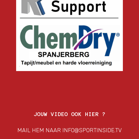
JOUW VIDEO OOK HIER ?
MAIL HEM NAAR INFO@SPORTINSIDE.TV