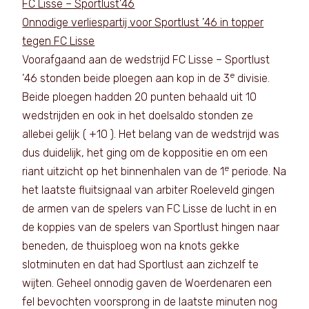
FC Lisse – Sportlust’46
Onnodige verliespartij voor Sportlust ’46 in topper
tegen FC Lisse
Voorafgaand aan de wedstrijd FC Lisse – Sportlust
e
’46 stonden beide ploegen aan kop in de 3
divisie.
Beide ploegen hadden 20 punten behaald uit 10
wedstrijden en ook in het doelsaldo stonden ze
allebei gelijk ( +10 ). Het belang van de wedstrijd was
dus duidelijk, het ging om de koppositie en om een
e
riant uitzicht op het binnenhalen van de 1
periode. Na
het laatste fluitsignaal van arbiter Roeleveld gingen
de armen van de spelers van FC Lisse de lucht in en
de koppies van de spelers van Sportlust hingen naar
beneden, de thuisploeg won na knots gekke
slotminuten en dat had Sportlust aan zichzelf te
wijten. Geheel onnodig gaven de Woerdenaren een
fel bevochten voorsprong in de laatste minuten nog