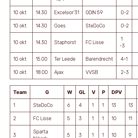
10 okt
14.30
Excelsior’31
ODIN 59
0-2
10 okt
14.30
Goes
SteDoCo
0-2
1
10 okt
14.30
Staphorst
FC Lisse
-3
10 okt
15.00
Ter Leede
Barendrecht
4-1
10 okt
18.00
Ajax
VVSB
2-3
Team
G
W
GL
V
P
DPV
1
SteDoCo
6
4
1
1
13
13
2
FC Lisse
5
3
1
1
10
11
Sparta
3
5
3
1
1
10
9