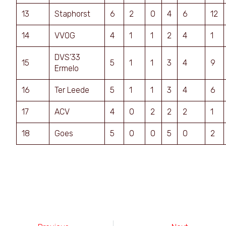
13
Staphorst
6
2
0
4
6
12
14
VVOG
4
1
1
2
4
1
DVS’33
15
5
1
1
3
4
9
Ermelo
16
Ter Leede
5
1
1
3
4
6
17
ACV
4
0
2
2
2
1
18
Goes
5
0
0
5
0
2