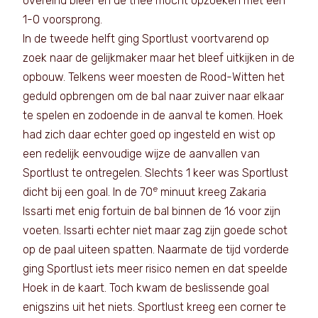
overeind bleef en de thee mocht opzoeken met een
1-0 voorsprong.
In de tweede helft ging Sportlust voortvarend op
zoek naar de gelijkmaker maar het bleef uitkijken in de
opbouw. Telkens weer moesten de Rood-Witten het
geduld opbrengen om de bal naar zuiver naar elkaar
te spelen en zodoende in de aanval te komen. Hoek
had zich daar echter goed op ingesteld en wist op
een redelijk eenvoudige wijze de aanvallen van
Sportlust te ontregelen. Slechts 1 keer was Sportlust
e
dicht bij een goal. In de 70
minuut kreeg Zakaria
Issarti met enig fortuin de bal binnen de 16 voor zijn
voeten. Issarti echter niet maar zag zijn goede schot
op de paal uiteen spatten. Naarmate de tijd vorderde
ging Sportlust iets meer risico nemen en dat speelde
Hoek in de kaart. Toch kwam de beslissende goal
enigszins uit het niets. Sportlust kreeg een corner te