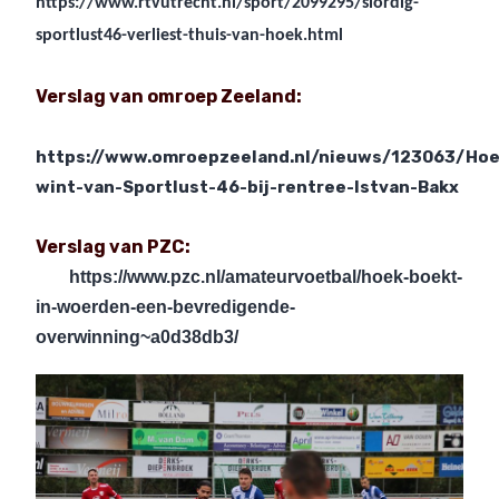
https://www.rtvutrecht.nl/sport/2099295/slordig-
sportlust46-verliest-thuis-van-hoek.html
Verslag van omroep Zeeland:
https://www.omroepzeeland.nl/nieuws/123063/Hoe
wint-van-Sportlust-46-bij-rentree-Istvan-Bakx
Verslag van PZC:
https://www.pzc.nl/amateurvoetbal/hoek-boekt-
in-woerden-een-bevredigende-
overwinning~a0d38db3/