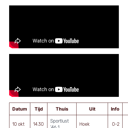
Datum
Tijd
Thuis
Uit
Info
Sportlust
10 okt
14.30
Hoek
0-2
’46 1