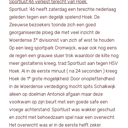
Sportlust’46 verliest terecht van Hoek.
Sportlust ’46 heeft zaterdag een terechte nederlaag
geleden tegen een degelijk spelend Hoek. De
Zeeuwse bezoekers toonde zich een goed
georganiseerde ploeg die met veel inzicht de
e
Woerdense 3
divisionist van zich af wist te houden.
Op een leeg sportpark Cromwijck, waar ook nog eens
de regen een grauwe sluier trok waardoor de kilte nog
meer gestaltenis kreeg, trad Sportlust aan tegen HSV
Hoek. Al in de eerste minuut ( na 24 seconden ) kreeg
e
Hoek de 1
grote mogelijkheid. Door onoplettendheid
in de Woerdense verdediging mocht spits Schalkwijk
alleen op doelman Antonioli afgaan maar deze
voorkwam op zijn beurt met een goede safe een
vroege achterstand. Sportlust was wakker geschud
en zocht met behoedzaam spel naar een overwicht.
Het overwicht was er in de eerste helft zeker.