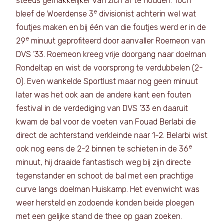
steeds gemakkelijker van zich af te houden. Toch
e
bleef de Woerdense 3
divisionist achterin wel wat
foutjes maken en bij één van die foutjes werd er in de
e
29
minuut geprofiteerd door aanvaller Roemeon van
DVS ’33. Roemeon kreeg vrije doorgang naar doelman
Rondeltap en wist de voorsprong te verdubbelen (2-
0). Even wankelde Sportlust maar nog geen minuut
later was het ook aan de andere kant een fouten
festival in de verdediging van DVS ’33 en daaruit
kwam de bal voor de voeten van Fouad Berlabi die
direct de achterstand verkleinde naar 1-2. Belarbi wist
e
ook nog eens de 2-2 binnen te schieten in de 36
minuut, hij draaide fantastisch weg bij zijn directe
tegenstander en schoot de bal met een prachtige
curve langs doelman Huiskamp. Het evenwicht was
weer hersteld en zodoende konden beide ploegen
met een gelijke stand de thee op gaan zoeken.