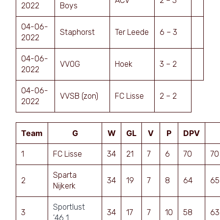
ACV
2 – 3
2022
Boys
04-06-
Staphorst
Ter Leede
6 – 3
2022
04-06-
VVOG
Hoek
3 – 2
2022
04-06-
VVSB (zon)
FC Lisse
2 – 2
2022
Team
G
W
GL
V
P
DPV
1
FC Lisse
34
21
7
6
70
70
Sparta
2
34
19
7
8
64
65
Nijkerk
Sportlust
3
34
17
7
10
58
63
’46 1