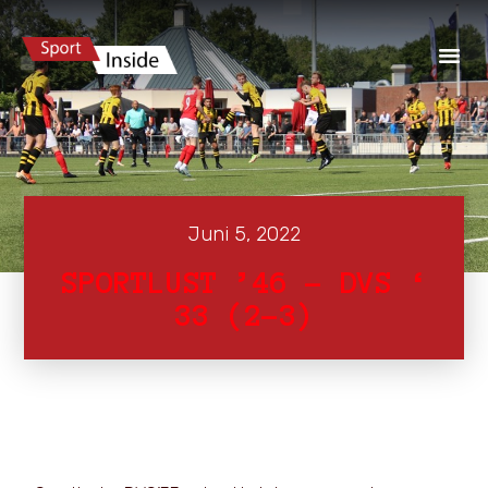
Juni 5, 2022
SPORTLUST ’46 – DVS ‘
33 (2-3)