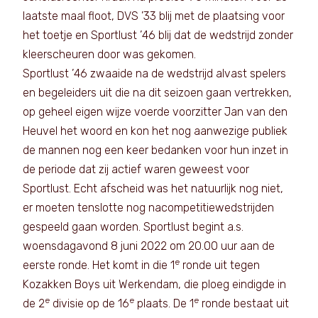
laatste maal floot, DVS ’33 blij met de plaatsing voor
het toetje en Sportlust ’46 blij dat de wedstrijd zonder
kleerscheuren door was gekomen.
Sportlust ’46 zwaaide na de wedstrijd alvast spelers
en begeleiders uit die na dit seizoen gaan vertrekken,
op geheel eigen wijze voerde voorzitter Jan van den
Heuvel het woord en kon het nog aanwezige publiek
de mannen nog een keer bedanken voor hun inzet in
de periode dat zij actief waren geweest voor
Sportlust. Echt afscheid was het natuurlijk nog niet,
er moeten tenslotte nog nacompetitiewedstrijden
gespeeld gaan worden. Sportlust begint a.s.
woensdagavond 8 juni 2022 om 20.00 uur aan de
e
eerste ronde. Het komt in die 1
ronde uit tegen
Kozakken Boys uit Werkendam, die ploeg eindigde in
e
e
e
de 2
divisie op de 16
plaats. De 1
ronde bestaat uit