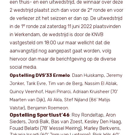
een thuis- en een uitwedstrijd, de winnaar over deze
e
2 wedstrijd plaatst zich dan voor de 2
ronde en voor
de verliezer zit het seizoen er dan op. De uitwedstrijd
e
in de 1
ronde zal zaterdag 11 juni 2022 plaatsvinden
in Werkendam, de wedstrijd is door de KNVB
vastgesteld om 18:00 uur maar wellicht dat die
aanvangstijd nog aangepast gaat worden, volg
hiervoor dan maar de berichtgeving op de diverse
social media.
Opstelling DVS’33 Ermelo
: Daan Huiskamp, Jeremy
Jonker, Tarik Evre, Tim van de Berg, Nassim El Ablak,
Quincy Veenhof, Hayri Pinarci, Adriaan Kruisheer (70’
Maarten van Dijk), Ali Akla, Stef Nijland (86’ Matijs
Valstar), Benjamin Roemeon.
Opstelling Sportlust’46
: Roy Rondeltap, Aron
Sieders, Jordi Balk, Bas van Zoest, Kesley Den Haag,
Fouad Belarbi (78’ Wessel Meiring), Marley Berkvens,
Zakaria Issarti (60’ Jorn van Lunteren), Rick Wils 60’