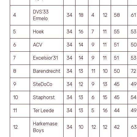
DVS’33
4
34
18
4
12
58
61
Ermelo
5
Hoek
34
16
7
11
55
53
6
ACV
34
14
9
11
51
50
7
Excelsior’31
34
14
9
11
51
53
8
Barendrecht
34
13
11
10
50
72
9
SteDoCo
34
12
9
13
45
49
10
Staphorst
34
13
6
15
45
54
11
Ter Leede
34
13
5
16
44
49
Harkemase
12
34
10
12
12
42
63
Boys