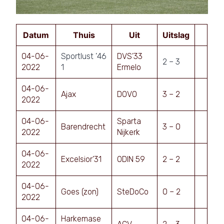
Datum
Thuis
Uit
Uitslag
04-06-
Sportlust ’46
DVS’33
2 – 3
2022
1
Ermelo
04-06-
Ajax
DOVO
3 – 2
2022
04-06-
Sparta
Barendrecht
3 – 0
2022
Nijkerk
04-06-
Excelsior’31
ODIN 59
2 – 2
2022
04-06-
Goes (zon)
SteDoCo
0 – 2
2022
04-06-
Harkemase