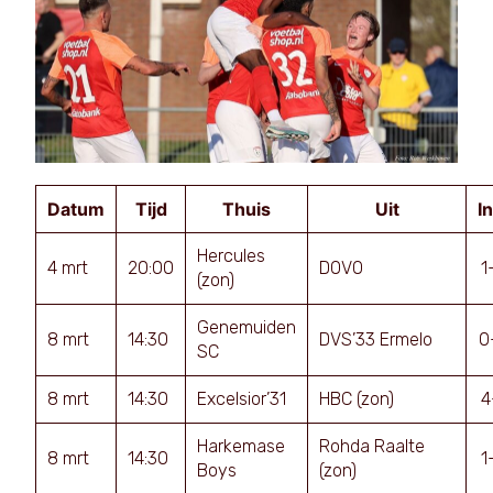
Datum
Tijd
Thuis
Uit
I
Hercules
4 mrt
20:00
DOVO
1
(zon)
Genemuiden
8 mrt
14:30
DVS’33 Ermelo
0
SC
8 mrt
14:30
Excelsior’31
HBC (zon)
4
Harkemase
Rohda Raalte
8 mrt
14:30
1
Boys
(zon)