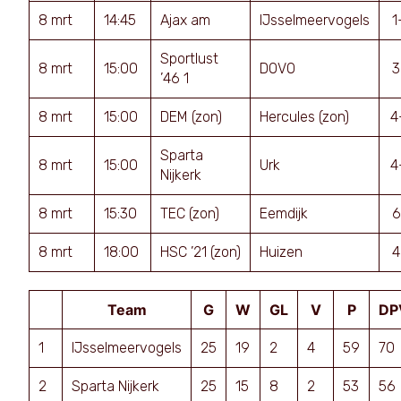
8 mrt
14:45
Ajax am
IJsselmeervogels
1
Sportlust
8 mrt
15:00
DOVO
3
’46 1
8 mrt
15:00
DEM (zon)
Hercules (zon)
4
Sparta
8 mrt
15:00
Urk
4
Nijkerk
8 mrt
15:30
TEC (zon)
Eemdijk
6
8 mrt
18:00
HSC ’21 (zon)
Huizen
4
Team
G
W
GL
V
P
DP
1
IJsselmeervogels
25
19
2
4
59
70
2
Sparta Nijkerk
25
15
8
2
53
56