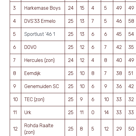
3
Harkemase Boys
24
15
4
5
49
49
4
DVS’33 Ermelo
25
13
7
5
46
58
5
Sportlust ’46 1
25
13
6
6
45
54
6
DOVO
25
12
6
7
42
35
7
Hercules (zon)
24
12
4
8
40
49
8
Eemdijk
25
10
8
7
38
51
9
Genemuiden SC
25
10
6
9
36
42
10
TEC (zon)
25
9
6
10
33
32
11
Urk
25
11
0
14
33
33
Rohda Raalte
12
25
8
5
12
29
50
(zon)