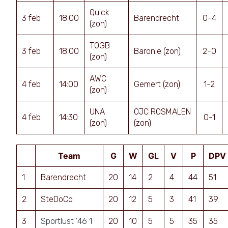
Quick
3 feb
18:00
Barendrecht
0-4
(zon)
TOGB
3 feb
18:00
Baronie (zon)
2-0
(zon)
AWC
4 feb
14:00
Gemert (zon)
1-2
(zon)
UNA
OJC ROSMALEN
4 feb
14:30
0-1
(zon)
(zon)
Team
G
W
GL
V
P
DPV
1
Barendrecht
20
14
2
4
44
51
2
SteDoCo
20
12
5
3
41
39
3
Sportlust ’46 1
20
10
5
5
35
35