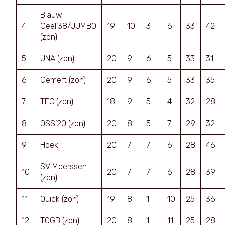
Blauw
4
Geel’38/JUMBO
19
10
3
6
33
42
(zon)
5
UNA (zon)
20
9
6
5
33
31
6
Gemert (zon)
20
9
6
5
33
35
7
TEC (zon)
18
9
5
4
32
28
8
OSS’20 (zon)
20
8
5
7
29
32
9
Hoek
20
7
7
6
28
46
SV Meerssen
10
20
7
7
6
28
39
(zon)
11
Quick (zon)
19
8
1
10
25
36
12
TOGB (zon)
20
8
1
11
25
28