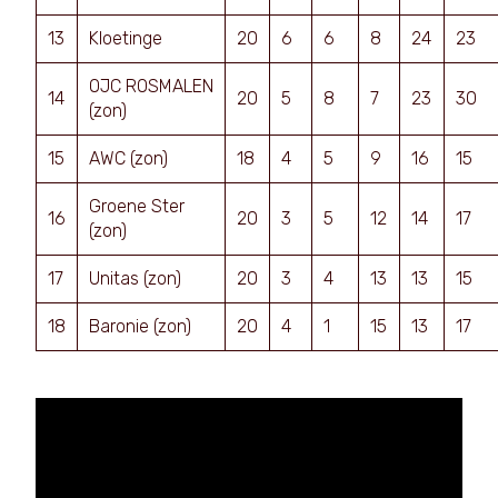
13
Kloetinge
20
6
6
8
24
23
OJC ROSMALEN
14
20
5
8
7
23
30
(zon)
15
AWC (zon)
18
4
5
9
16
15
Groene Ster
16
20
3
5
12
14
17
(zon)
17
Unitas (zon)
20
3
4
13
13
15
18
Baronie (zon)
20
4
1
15
13
17