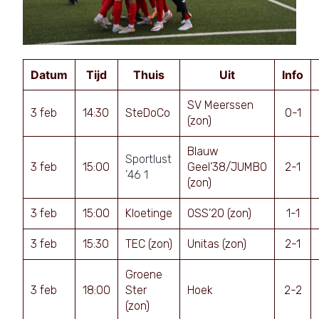
Datum
Tijd
Thuis
Uit
Info
SV Meerssen
3 feb
14:30
SteDoCo
0-1
(zon)
Blauw
Sportlust
3 feb
15:00
Geel’38/JUMBO
2-1
’46 1
(zon)
3 feb
15:00
Kloetinge
OSS’20 (zon)
1-1
3 feb
15:30
TEC (zon)
Unitas (zon)
2-1
Groene
3 feb
18:00
Ster
Hoek
2-2
(zon)