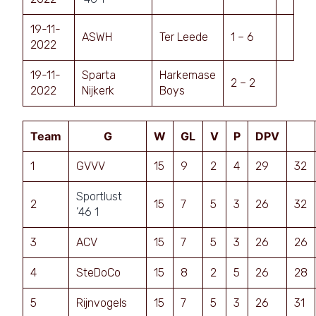
19-11-
ASWH
Ter Leede
1 – 6
2022
19-11-
Sparta
Harkemase
2 – 2
2022
Nijkerk
Boys
Team
G
W
GL
V
P
DPV
1
GVVV
15
9
2
4
29
32
Sportlust
2
15
7
5
3
26
32
’46 1
3
ACV
15
7
5
3
26
26
4
SteDoCo
15
8
2
5
26
28
5
Rijnvogels
15
7
5
3
26
31