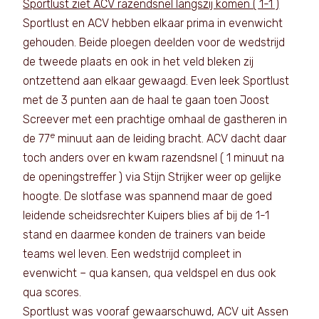
Sportlust ziet ACV razendsnel langszij komen ( 1-1 )
Sportlust en ACV hebben elkaar prima in evenwicht
gehouden. Beide ploegen deelden voor de wedstrijd
de tweede plaats en ook in het veld bleken zij
ontzettend aan elkaar gewaagd. Even leek Sportlust
met de 3 punten aan de haal te gaan toen Joost
Screever met een prachtige omhaal de gastheren in
e
de 77
minuut aan de leiding bracht. ACV dacht daar
toch anders over en kwam razendsnel ( 1 minuut na
de openingstreffer ) via Stijn Strijker weer op gelijke
hoogte. De slotfase was spannend maar de goed
leidende scheidsrechter Kuipers blies af bij de 1-1
stand en daarmee konden de trainers van beide
teams wel leven. Een wedstrijd compleet in
evenwicht – qua kansen, qua veldspel en dus ook
qua scores.
Sportlust was vooraf gewaarschuwd, ACV uit Assen