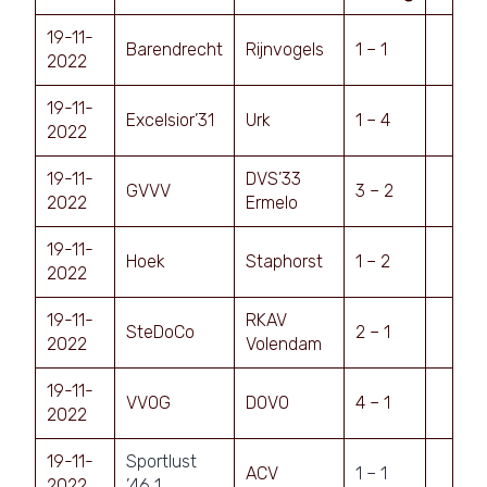
19-11-
Barendrecht
Rijnvogels
1 – 1
2022
19-11-
Excelsior’31
Urk
1 – 4
2022
19-11-
DVS’33
GVVV
3 – 2
2022
Ermelo
19-11-
Hoek
Staphorst
1 – 2
2022
19-11-
RKAV
SteDoCo
2 – 1
2022
Volendam
19-11-
VVOG
DOVO
4 – 1
2022
19-11-
Sportlust
ACV
1 – 1
2022
’46 1