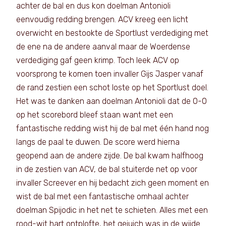
achter de bal en dus kon doelman Antonioli
eenvoudig redding brengen. ACV kreeg een licht
overwicht en bestookte de Sportlust verdediging met
de ene na de andere aanval maar de Woerdense
verdediging gaf geen krimp. Toch leek ACV op
voorsprong te komen toen invaller Gijs Jasper vanaf
de rand zestien een schot loste op het Sportlust doel.
Het was te danken aan doelman Antonioli dat de 0-0
op het scorebord bleef staan want met een
fantastische redding wist hij de bal met één hand nog
langs de paal te duwen. De score werd hierna
geopend aan de andere zijde. De bal kwam halfhoog
in de zestien van ACV, de bal stuiterde net op voor
invaller Screever en hij bedacht zich geen moment en
wist de bal met een fantastische omhaal achter
doelman Spijodic in het net te schieten. Alles met een
rood-wit hart ontplofte, het gejuich was in de wijde