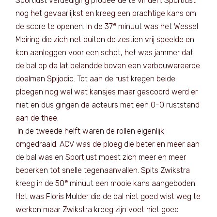
Sportlust verdediging probeerde te vinden. Sportlust
nog het gevaarlijkst en kreeg een prachtige kans om
e
de score te openen. In de 37
minuut was het Wessel
Meiring die zich net buiten de zestien vrij speelde en
kon aanleggen voor een schot, het was jammer dat
de bal op de lat belandde boven een verbouwereerde
doelman Spijodic. Tot aan de rust kregen beide
ploegen nog wel wat kansjes maar gescoord werd er
niet en dus gingen de acteurs met een 0-0 ruststand
aan de thee.
In de tweede helft waren de rollen eigenlijk
omgedraaid. ACV was de ploeg die beter en meer aan
de bal was en Sportlust moest zich meer en meer
beperken tot snelle tegenaanvallen. Spits Zwikstra
e
kreeg in de 50
minuut een mooie kans aangeboden.
Het was Floris Mulder die de bal niet goed wist weg te
werken maar Zwikstra kreeg zijn voet niet goed