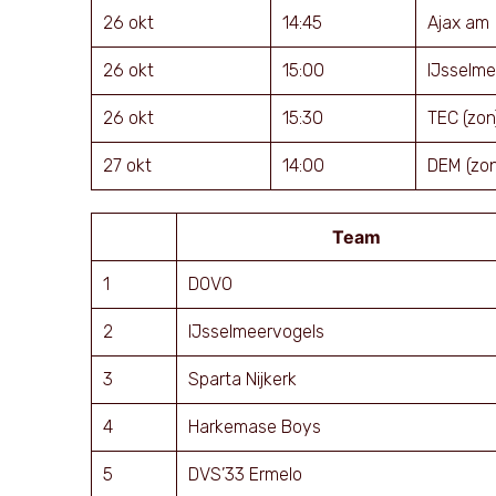
26 okt
14:45
Ajax am
26 okt
15:00
IJsselme
26 okt
15:30
TEC (zon
27 okt
14:00
DEM (zon
Team
1
DOVO
2
IJsselmeervogels
3
Sparta Nijkerk
4
Harkemase Boys
5
DVS’33 Ermelo