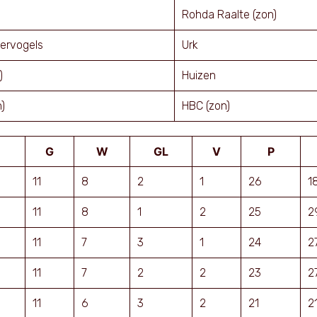
Rohda Raalte (zon)
ervogels
Urk
)
Huizen
)
HBC (zon)
G
W
GL
V
P
11
8
2
1
26
1
11
8
1
2
25
2
11
7
3
1
24
2
11
7
2
2
23
2
11
6
3
2
21
2