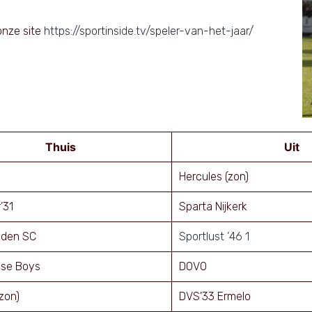
onze site
https://sportinside.tv/speler-van-het-jaar/
Thuis
Uit
Hercules (zon)
’31
Sparta Nijkerk
den SC
Sportlust ’46 1
se Boys
DOVO
(zon)
DVS’33 Ermelo