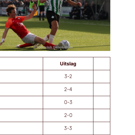
Uitslag
3-2
2-4
0-3
2-0
3-3