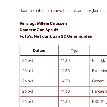
Daarna kunt u de nieuwe tussenstand bekijken op 
Verslag: Willem Cnossen
Camera: Jan Spruit
Foto’s: Met dank aan SC Genemuiden
Datum
Tijd
26 okt
14:30
Eemdijk
26 okt
14:30
Excelsior
26 okt
14:30
Genemui
26 okt
14:30
Harkema
26 okt
14:30
HSC ’21 