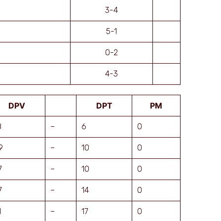
3-4
5-1
0-2
4-3
DPV
DPT
PM
8
–
6
0
9
–
10
0
7
–
10
0
7
–
14
0
1
–
17
0