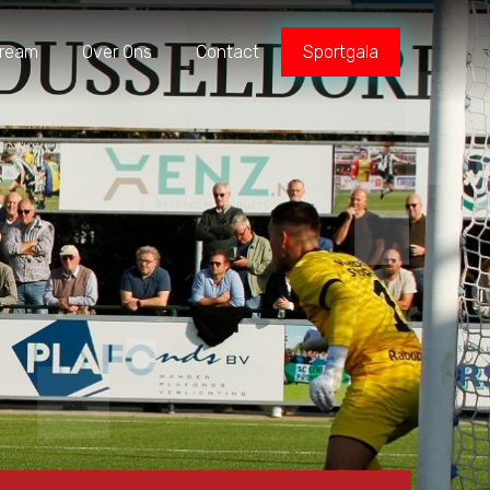
tream
Over Ons
Contact
Sportgala