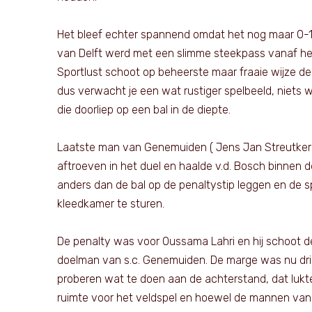
Het bleef echter spannend omdat het nog maar 0-1
van Delft werd met een slimme steekpass vanaf het
Sportlust schoot op beheerste maar fraaie wijze de
dus verwacht je een wat rustiger spelbeeld, niets w
die doorliep op een bal in de diepte.
Laatste man van Genemuiden ( Jens Jan Streutker ) v
aftroeven in het duel en haalde v.d. Bosch binnen d
anders dan de bal op de penaltystip leggen en de s
kleedkamer te sturen.
De penalty was voor Oussama Lahri en hij schoot d
doelman van s.c. Genemuiden. De marge was nu dr
proberen wat te doen aan de achterstand, dat lukte 
ruimte voor het veldspel en hoewel de mannen va