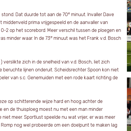
e
 stond. Dat duurde tot aan de 70
minuut. Invaller Dave
 middenveld prima vrijgespeeld en de aanvaller van
 0-2 op het scorebord. Meer verschil tussen de ploegen en
e
as minder waar. In de 73
minuut was het Frank v.d. Bosch
erslikte zich in de snelheid van v.d. Bosch, liet zich
e beruchte lijnen onderuit. Scheidsrechter Spoon kon niet
peler van s.c. Genemuiden met een rode kaart richting de
eze op schitterende wijze hard en hoog achter de
ie en de thuisploeg moest nu met een man minder
niet meer. Sportlust speelde nu wat vrijer, er was meer
n Romp nog wel probeerde om een doelpunt te maken lag